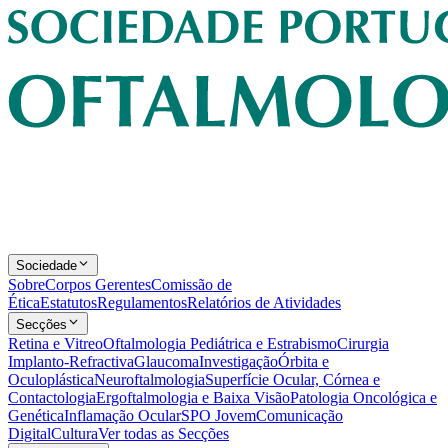
Sociedade
Sobre
Corpos Gerentes
Comissão de
Ética
Estatutos
Regulamentos
Relatórios de Atividades
Secções
Retina e Vitreo
Oftalmologia Pediátrica e Estrabismo
Cirurgia
Implanto-Refractiva
Glaucoma
Investigação
Órbita e
Oculoplástica
Neuroftalmologia
Superfície Ocular, Córnea e
Contactologia
Ergoftalmologia e Baixa Visão
Patologia Oncológica e
Genética
Inflamação Ocular
SPO Jovem
Comunicação
Digital
Cultura
Ver todas as Secções