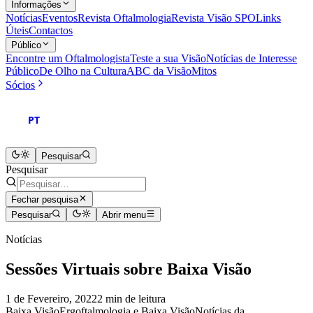
Informações
Notícias
Eventos
Revista Oftalmologia
Revista Visão SPO
Links
Úteis
Contactos
Público
Encontre um Oftalmologista
Teste a sua Visão
Notícias de Interesse
Público
De Olho na Cultura
ABC da Visão
Mitos
Sócios
PT
Pesquisar
Pesquisar
Fechar pesquisa
Pesquisar
Abrir menu
Notícias
Sessões Virtuais sobre Baixa Visão
1 de Fevereiro, 2022
2 min de leitura
Baixa Visão
Ergoftalmologia e Baixa Visão
Notícias da