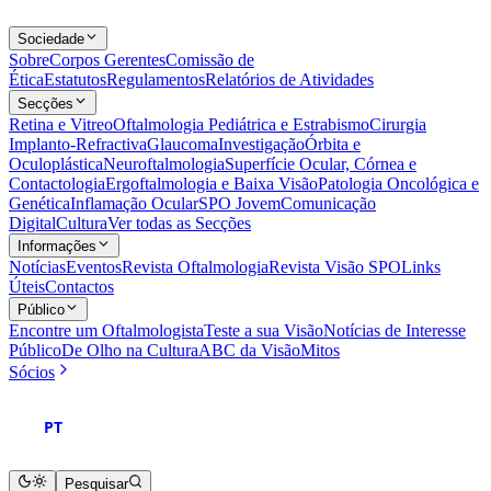
Sociedade
Sobre
Corpos Gerentes
Comissão de
Ética
Estatutos
Regulamentos
Relatórios de Atividades
Secções
Retina e Vitreo
Oftalmologia Pediátrica e Estrabismo
Cirurgia
Implanto-Refractiva
Glaucoma
Investigação
Órbita e
Oculoplástica
Neuroftalmologia
Superfície Ocular, Córnea e
Contactologia
Ergoftalmologia e Baixa Visão
Patologia Oncológica e
Genética
Inflamação Ocular
SPO Jovem
Comunicação
Digital
Cultura
Ver todas as Secções
Informações
Notícias
Eventos
Revista Oftalmologia
Revista Visão SPO
Links
Úteis
Contactos
Público
Encontre um Oftalmologista
Teste a sua Visão
Notícias de Interesse
Público
De Olho na Cultura
ABC da Visão
Mitos
Sócios
PT
Pesquisar