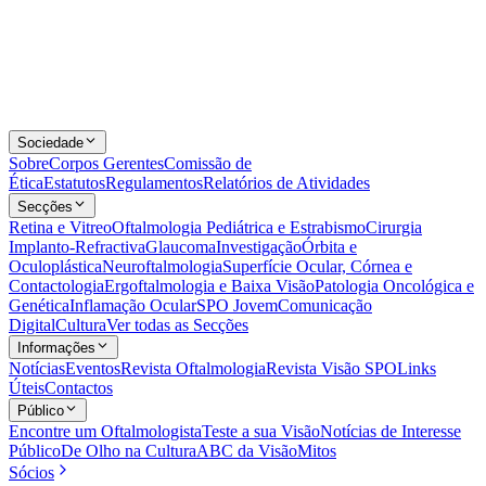
Sociedade
Sobre
Corpos Gerentes
Comissão de
Ética
Estatutos
Regulamentos
Relatórios de Atividades
Secções
Retina e Vitreo
Oftalmologia Pediátrica e Estrabismo
Cirurgia
Implanto-Refractiva
Glaucoma
Investigação
Órbita e
Oculoplástica
Neuroftalmologia
Superfície Ocular, Córnea e
Contactologia
Ergoftalmologia e Baixa Visão
Patologia Oncológica e
Genética
Inflamação Ocular
SPO Jovem
Comunicação
Digital
Cultura
Ver todas as Secções
Informações
Notícias
Eventos
Revista Oftalmologia
Revista Visão SPO
Links
Úteis
Contactos
Público
Encontre um Oftalmologista
Teste a sua Visão
Notícias de Interesse
Público
De Olho na Cultura
ABC da Visão
Mitos
Sócios