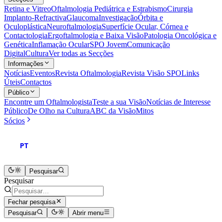
Retina e Vitreo
Oftalmologia Pediátrica e Estrabismo
Cirurgia
Implanto-Refractiva
Glaucoma
Investigação
Órbita e
Oculoplástica
Neuroftalmologia
Superfície Ocular, Córnea e
Contactologia
Ergoftalmologia e Baixa Visão
Patologia Oncológica e
Genética
Inflamação Ocular
SPO Jovem
Comunicação
Digital
Cultura
Ver todas as Secções
Informações
Notícias
Eventos
Revista Oftalmologia
Revista Visão SPO
Links
Úteis
Contactos
Público
Encontre um Oftalmologista
Teste a sua Visão
Notícias de Interesse
Público
De Olho na Cultura
ABC da Visão
Mitos
Sócios
PT
Pesquisar
Pesquisar
Fechar pesquisa
Pesquisar
Abrir menu