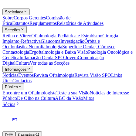
Sociedade
Sobre
Corpos Gerentes
Comissão de
Ética
Estatutos
Regulamentos
Relatórios de Atividades
Secções
Retina e Vitreo
Oftalmologia Pediátrica e Estrabismo
Cirurgia
Implanto-Refractiva
Glaucoma
Investigação
Órbita e
Oculoplástica
Neuroftalmologia
Superfície Ocular, Córnea e
Contactologia
Ergoftalmologia e Baixa Visão
Patologia Oncológica e
Genética
Inflamação Ocular
SPO Jovem
Comunicação
Digital
Cultura
Ver todas as Secções
Informações
Notícias
Eventos
Revista Oftalmologia
Revista Visão SPO
Links
Úteis
Contactos
Público
Encontre um Oftalmologista
Teste a sua Visão
Notícias de Interesse
Público
De Olho na Cultura
ABC da Visão
Mitos
Sócios
PT
Pesquisar