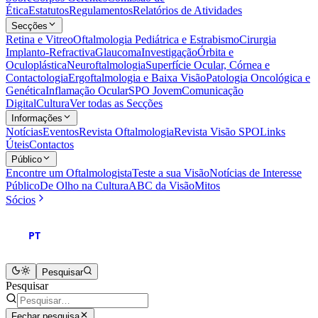
Ética
Estatutos
Regulamentos
Relatórios de Atividades
Secções
Retina e Vitreo
Oftalmologia Pediátrica e Estrabismo
Cirurgia
Implanto-Refractiva
Glaucoma
Investigação
Órbita e
Oculoplástica
Neuroftalmologia
Superfície Ocular, Córnea e
Contactologia
Ergoftalmologia e Baixa Visão
Patologia Oncológica e
Genética
Inflamação Ocular
SPO Jovem
Comunicação
Digital
Cultura
Ver todas as Secções
Informações
Notícias
Eventos
Revista Oftalmologia
Revista Visão SPO
Links
Úteis
Contactos
Público
Encontre um Oftalmologista
Teste a sua Visão
Notícias de Interesse
Público
De Olho na Cultura
ABC da Visão
Mitos
Sócios
PT
Pesquisar
Pesquisar
Fechar pesquisa