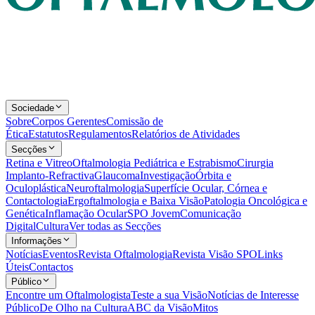
Sociedade
Sobre
Corpos Gerentes
Comissão de
Ética
Estatutos
Regulamentos
Relatórios de Atividades
Secções
Retina e Vitreo
Oftalmologia Pediátrica e Estrabismo
Cirurgia
Implanto-Refractiva
Glaucoma
Investigação
Órbita e
Oculoplástica
Neuroftalmologia
Superfície Ocular, Córnea e
Contactologia
Ergoftalmologia e Baixa Visão
Patologia Oncológica e
Genética
Inflamação Ocular
SPO Jovem
Comunicação
Digital
Cultura
Ver todas as Secções
Informações
Notícias
Eventos
Revista Oftalmologia
Revista Visão SPO
Links
Úteis
Contactos
Público
Encontre um Oftalmologista
Teste a sua Visão
Notícias de Interesse
Público
De Olho na Cultura
ABC da Visão
Mitos