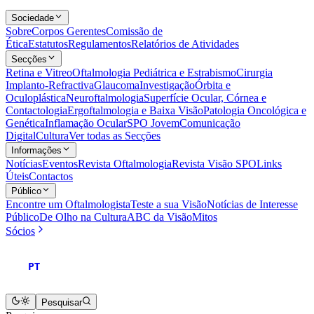
Sociedade
Sobre
Corpos Gerentes
Comissão de
Ética
Estatutos
Regulamentos
Relatórios de Atividades
Secções
Retina e Vitreo
Oftalmologia Pediátrica e Estrabismo
Cirurgia
Implanto-Refractiva
Glaucoma
Investigação
Órbita e
Oculoplástica
Neuroftalmologia
Superfície Ocular, Córnea e
Contactologia
Ergoftalmologia e Baixa Visão
Patologia Oncológica e
Genética
Inflamação Ocular
SPO Jovem
Comunicação
Digital
Cultura
Ver todas as Secções
Informações
Notícias
Eventos
Revista Oftalmologia
Revista Visão SPO
Links
Úteis
Contactos
Público
Encontre um Oftalmologista
Teste a sua Visão
Notícias de Interesse
Público
De Olho na Cultura
ABC da Visão
Mitos
Sócios
PT
Pesquisar