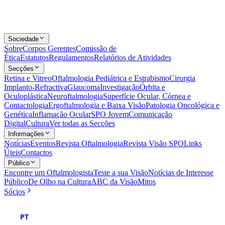
Sociedade
Sobre
Corpos Gerentes
Comissão de
Ética
Estatutos
Regulamentos
Relatórios de Atividades
Secções
Retina e Vitreo
Oftalmologia Pediátrica e Estrabismo
Cirurgia
Implanto-Refractiva
Glaucoma
Investigação
Órbita e
Oculoplástica
Neuroftalmologia
Superfície Ocular, Córnea e
Contactologia
Ergoftalmologia e Baixa Visão
Patologia Oncológica e
Genética
Inflamação Ocular
SPO Jovem
Comunicação
Digital
Cultura
Ver todas as Secções
Informações
Notícias
Eventos
Revista Oftalmologia
Revista Visão SPO
Links
Úteis
Contactos
Público
Encontre um Oftalmologista
Teste a sua Visão
Notícias de Interesse
Público
De Olho na Cultura
ABC da Visão
Mitos
Sócios
PT