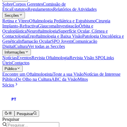
Sobre
Corpos Gerentes
Comissão de
Ética
Estatutos
Regulamentos
Relatórios de Atividades
Secções
Retina e Vitreo
Oftalmologia Pediátrica e Estrabismo
Cirurgia
Implanto-Refractiva
Glaucoma
Investigação
Órbita e
Oculoplástica
Neuroftalmologia
Superfície Ocular, Córnea e
Contactologia
Ergoftalmologia e Baixa Visão
Patologia Oncológica e
Genética
Inflamação Ocular
SPO Jovem
Comunicação
Digital
Cultura
Ver todas as Secções
Informações
Notícias
Eventos
Revista Oftalmologia
Revista Visão SPO
Links
Úteis
Contactos
Público
Encontre um Oftalmologista
Teste a sua Visão
Notícias de Interesse
Público
De Olho na Cultura
ABC da Visão
Mitos
Sócios
PT
Pesquisar
Pesquisar