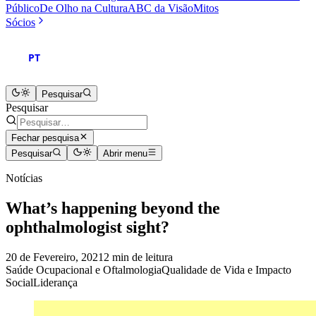
Público
De Olho na Cultura
ABC da Visão
Mitos
Sócios
PT
Pesquisar
Pesquisar
Fechar pesquisa
Pesquisar
Abrir menu
Notícias
What’s happening beyond the
ophthalmologist sight?
20 de Fevereiro, 2021
2 min de leitura
Saúde Ocupacional e Oftalmologia
Qualidade de Vida e Impacto
Social
Liderança