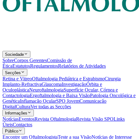
Sociedade
Sobre
Corpos Gerentes
Comissão de
Ética
Estatutos
Regulamentos
Relatórios de Atividades
Secções
Retina e Vitreo
Oftalmologia Pediátrica e Estrabismo
Cirurgia
Implanto-Refractiva
Glaucoma
Investigação
Órbita e
Oculoplástica
Neuroftalmologia
Superfície Ocular, Córnea e
Contactologia
Ergoftalmologia e Baixa Visão
Patologia Oncológica e
Genética
Inflamação Ocular
SPO Jovem
Comunicação
Digital
Cultura
Ver todas as Secções
Informações
Notícias
Eventos
Revista Oftalmologia
Revista Visão SPO
Links
Úteis
Contactos
Público
Encontre um Oftalmologista
Teste a sua Visão
Notícias de Interesse