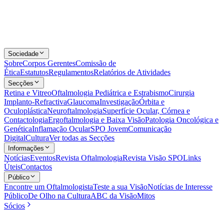
Sociedade
Sobre
Corpos Gerentes
Comissão de
Ética
Estatutos
Regulamentos
Relatórios de Atividades
Secções
Retina e Vitreo
Oftalmologia Pediátrica e Estrabismo
Cirurgia
Implanto-Refractiva
Glaucoma
Investigação
Órbita e
Oculoplástica
Neuroftalmologia
Superfície Ocular, Córnea e
Contactologia
Ergoftalmologia e Baixa Visão
Patologia Oncológica e
Genética
Inflamação Ocular
SPO Jovem
Comunicação
Digital
Cultura
Ver todas as Secções
Informações
Notícias
Eventos
Revista Oftalmologia
Revista Visão SPO
Links
Úteis
Contactos
Público
Encontre um Oftalmologista
Teste a sua Visão
Notícias de Interesse
Público
De Olho na Cultura
ABC da Visão
Mitos
Sócios