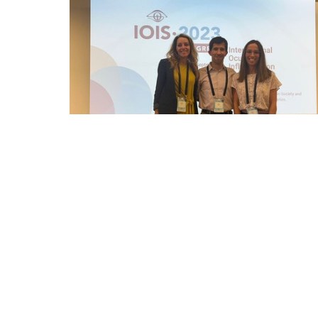
De 6 a 9 de setembro, decorreu, em Berlim, mais uma edição do