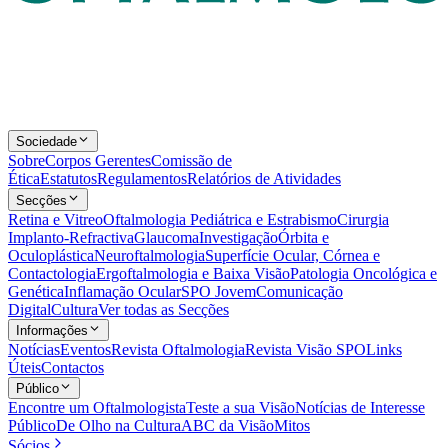
Sociedade
Sobre
Corpos Gerentes
Comissão de
Ética
Estatutos
Regulamentos
Relatórios de Atividades
Secções
Retina e Vitreo
Oftalmologia Pediátrica e Estrabismo
Cirurgia
Implanto-Refractiva
Glaucoma
Investigação
Órbita e
Oculoplástica
Neuroftalmologia
Superfície Ocular, Córnea e
Contactologia
Ergoftalmologia e Baixa Visão
Patologia Oncológica e
Genética
Inflamação Ocular
SPO Jovem
Comunicação
Digital
Cultura
Ver todas as Secções
Informações
Notícias
Eventos
Revista Oftalmologia
Revista Visão SPO
Links
Úteis
Contactos
Público
Encontre um Oftalmologista
Teste a sua Visão
Notícias de Interesse
Público
De Olho na Cultura
ABC da Visão
Mitos
Sócios