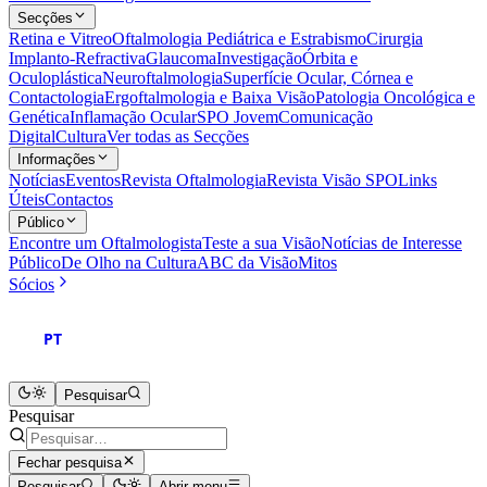
Secções
Retina e Vitreo
Oftalmologia Pediátrica e Estrabismo
Cirurgia
Implanto-Refractiva
Glaucoma
Investigação
Órbita e
Oculoplástica
Neuroftalmologia
Superfície Ocular, Córnea e
Contactologia
Ergoftalmologia e Baixa Visão
Patologia Oncológica e
Genética
Inflamação Ocular
SPO Jovem
Comunicação
Digital
Cultura
Ver todas as Secções
Informações
Notícias
Eventos
Revista Oftalmologia
Revista Visão SPO
Links
Úteis
Contactos
Público
Encontre um Oftalmologista
Teste a sua Visão
Notícias de Interesse
Público
De Olho na Cultura
ABC da Visão
Mitos
Sócios
PT
Pesquisar
Pesquisar
Fechar pesquisa
Pesquisar
Abrir menu