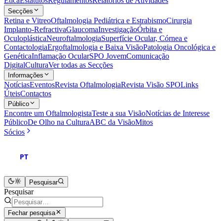
Ética
Estatutos
Regulamentos
Relatórios de Atividades
Secções
Retina e Vitreo
Oftalmologia Pediátrica e Estrabismo
Cirurgia
Implanto-Refractiva
Glaucoma
Investigação
Órbita e
Oculoplástica
Neuroftalmologia
Superfície Ocular, Córnea e
Contactologia
Ergoftalmologia e Baixa Visão
Patologia Oncológica e
Genética
Inflamação Ocular
SPO Jovem
Comunicação
Digital
Cultura
Ver todas as Secções
Informações
Notícias
Eventos
Revista Oftalmologia
Revista Visão SPO
Links
Úteis
Contactos
Público
Encontre um Oftalmologista
Teste a sua Visão
Notícias de Interesse
Público
De Olho na Cultura
ABC da Visão
Mitos
Sócios
PT
Pesquisar
Pesquisar
Fechar pesquisa