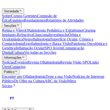
Sociedade
Sobre
Corpos Gerentes
Comissão de
Ética
Estatutos
Regulamentos
Relatórios de Atividades
Secções
Retina e Vitreo
Oftalmologia Pediátrica e Estrabismo
Cirurgia
Implanto-Refractiva
Glaucoma
Investigação
Órbita e
Oculoplástica
Neuroftalmologia
Superfície Ocular, Córnea e
Contactologia
Ergoftalmologia e Baixa Visão
Patologia Oncológica e
Genética
Inflamação Ocular
SPO Jovem
Comunicação
Digital
Cultura
Ver todas as Secções
Informações
Notícias
Eventos
Revista Oftalmologia
Revista Visão SPO
Links
Úteis
Contactos
Público
Encontre um Oftalmologista
Teste a sua Visão
Notícias de Interesse
Público
De Olho na Cultura
ABC da Visão
Mitos
Sócios
PT