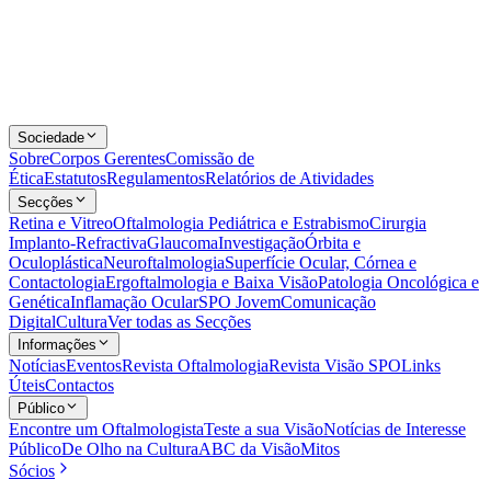
Sociedade
Sobre
Corpos Gerentes
Comissão de
Ética
Estatutos
Regulamentos
Relatórios de Atividades
Secções
Retina e Vitreo
Oftalmologia Pediátrica e Estrabismo
Cirurgia
Implanto-Refractiva
Glaucoma
Investigação
Órbita e
Oculoplástica
Neuroftalmologia
Superfície Ocular, Córnea e
Contactologia
Ergoftalmologia e Baixa Visão
Patologia Oncológica e
Genética
Inflamação Ocular
SPO Jovem
Comunicação
Digital
Cultura
Ver todas as Secções
Informações
Notícias
Eventos
Revista Oftalmologia
Revista Visão SPO
Links
Úteis
Contactos
Público
Encontre um Oftalmologista
Teste a sua Visão
Notícias de Interesse
Público
De Olho na Cultura
ABC da Visão
Mitos
Sócios