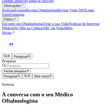
Digital
Cultura
Ver todas as Secções
Informações
Notícias
Eventos
Revista Oftalmologia
Revista Visão SPO
Links
Úteis
Contactos
Público
Encontre um Oftalmologista
Teste a sua Visão
Notícias de Interesse
Público
De Olho na Cultura
ABC da Visão
Mitos
Sócios
PT
Pesquisar
Pesquisar
Fechar pesquisa
Pesquisar
Abrir menu
Notícias
À conversa com o seu Médico
Oftalmologista