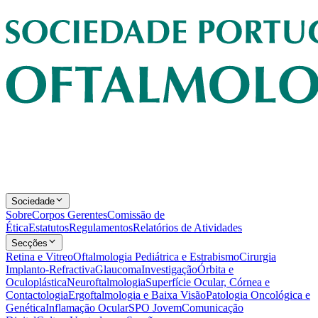
Sociedade
Sobre
Corpos Gerentes
Comissão de
Ética
Estatutos
Regulamentos
Relatórios de Atividades
Secções
Retina e Vitreo
Oftalmologia Pediátrica e Estrabismo
Cirurgia
Implanto-Refractiva
Glaucoma
Investigação
Órbita e
Oculoplástica
Neuroftalmologia
Superfície Ocular, Córnea e
Contactologia
Ergoftalmologia e Baixa Visão
Patologia Oncológica e
Genética
Inflamação Ocular
SPO Jovem
Comunicação