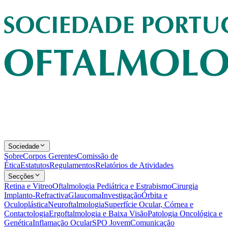
Sociedade
Sobre
Corpos Gerentes
Comissão de
Ética
Estatutos
Regulamentos
Relatórios de Atividades
Secções
Retina e Vitreo
Oftalmologia Pediátrica e Estrabismo
Cirurgia
Implanto-Refractiva
Glaucoma
Investigação
Órbita e
Oculoplástica
Neuroftalmologia
Superfície Ocular, Córnea e
Contactologia
Ergoftalmologia e Baixa Visão
Patologia Oncológica e
Genética
Inflamação Ocular
SPO Jovem
Comunicação