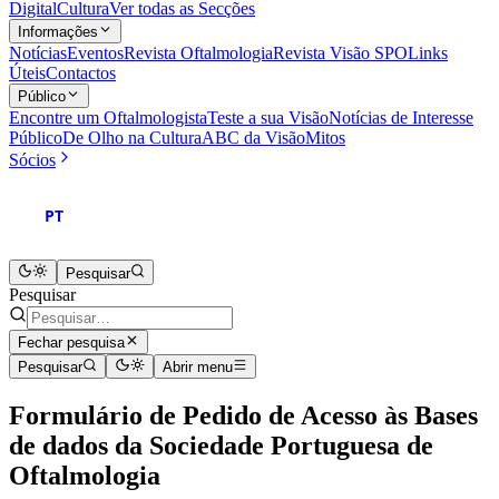
Digital
Cultura
Ver todas as Secções
Informações
Notícias
Eventos
Revista Oftalmologia
Revista Visão SPO
Links
Úteis
Contactos
Público
Encontre um Oftalmologista
Teste a sua Visão
Notícias de Interesse
Público
De Olho na Cultura
ABC da Visão
Mitos
Sócios
PT
Pesquisar
Pesquisar
Fechar pesquisa
Pesquisar
Abrir menu
Formulário de Pedido de Acesso às Bases
de dados da Sociedade Portuguesa de
Oftalmologia