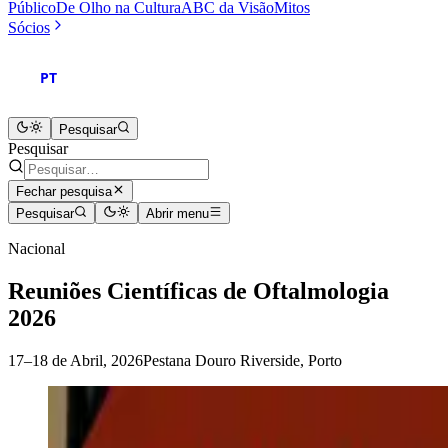
Público
De Olho na Cultura
ABC da Visão
Mitos
Sócios
PT
Pesquisar
Pesquisar
Fechar pesquisa
Pesquisar
Abrir menu
Nacional
Reuniões Científicas de Oftalmologia
2026
17–18 de Abril, 2026
Pestana Douro Riverside, Porto