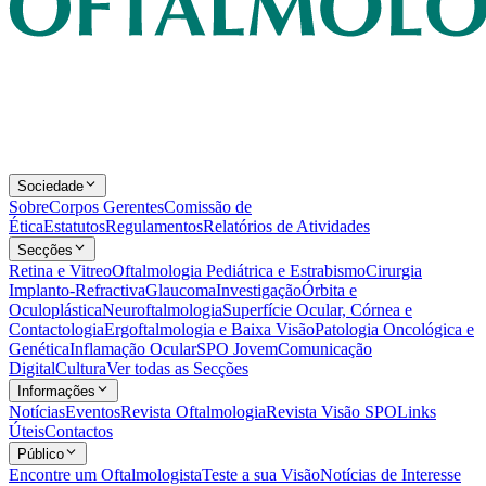
Sociedade
Sobre
Corpos Gerentes
Comissão de
Ética
Estatutos
Regulamentos
Relatórios de Atividades
Secções
Retina e Vitreo
Oftalmologia Pediátrica e Estrabismo
Cirurgia
Implanto-Refractiva
Glaucoma
Investigação
Órbita e
Oculoplástica
Neuroftalmologia
Superfície Ocular, Córnea e
Contactologia
Ergoftalmologia e Baixa Visão
Patologia Oncológica e
Genética
Inflamação Ocular
SPO Jovem
Comunicação
Digital
Cultura
Ver todas as Secções
Informações
Notícias
Eventos
Revista Oftalmologia
Revista Visão SPO
Links
Úteis
Contactos
Público
Encontre um Oftalmologista
Teste a sua Visão
Notícias de Interesse