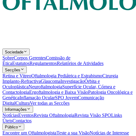
Sociedade
Sobre
Corpos Gerentes
Comissão de
Ética
Estatutos
Regulamentos
Relatórios de Atividades
Secções
Retina e Vitreo
Oftalmologia Pediátrica e Estrabismo
Cirurgia
Implanto-Refractiva
Glaucoma
Investigação
Órbita e
Oculoplástica
Neuroftalmologia
Superfície Ocular, Córnea e
Contactologia
Ergoftalmologia e Baixa Visão
Patologia Oncológica e
Genética
Inflamação Ocular
SPO Jovem
Comunicação
Digital
Cultura
Ver todas as Secções
Informações
Notícias
Eventos
Revista Oftalmologia
Revista Visão SPO
Links
Úteis
Contactos
Público
Encontre um Oftalmologista
Teste a sua Visão
Notícias de Interesse