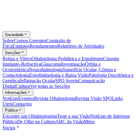
Sociedade
Sobre
Corpos Gerentes
Comissão de
Ética
Estatutos
Regulamentos
Relatórios de Atividades
Secções
Retina e Vitreo
Oftalmologia Pediátrica e Estrabismo
Cirurgia
Implanto-Refractiva
Glaucoma
Investigação
Órbita e
Oculoplástica
Neuroftalmologia
Superfície Ocular, Córnea e
Contactologia
Ergoftalmologia e Baixa Visão
Patologia Oncológica e
Genética
Inflamação Ocular
SPO Jovem
Comunicação
Digital
Cultura
Ver todas as Secções
Informações
Notícias
Eventos
Revista Oftalmologia
Revista Visão SPO
Links
Úteis
Contactos
Público
Encontre um Oftalmologista
Teste a sua Visão
Notícias de Interesse
Público
De Olho na Cultura
ABC da Visão
Mitos
Sócios