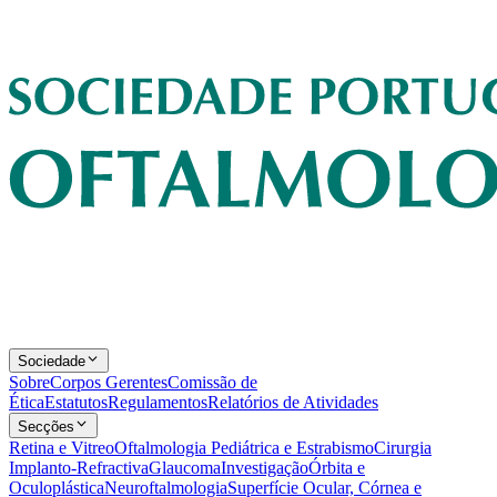
Sociedade
Sobre
Corpos Gerentes
Comissão de
Ética
Estatutos
Regulamentos
Relatórios de Atividades
Secções
Retina e Vitreo
Oftalmologia Pediátrica e Estrabismo
Cirurgia
Implanto-Refractiva
Glaucoma
Investigação
Órbita e
Oculoplástica
Neuroftalmologia
Superfície Ocular, Córnea e