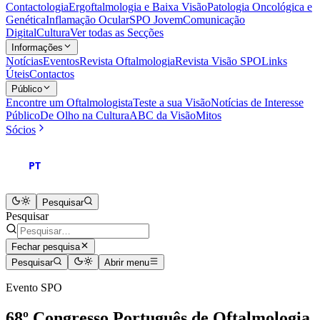
Contactologia
Ergoftalmologia e Baixa Visão
Patologia Oncológica e
Genética
Inflamação Ocular
SPO Jovem
Comunicação
Digital
Cultura
Ver todas as Secções
Informações
Notícias
Eventos
Revista Oftalmologia
Revista Visão SPO
Links
Úteis
Contactos
Público
Encontre um Oftalmologista
Teste a sua Visão
Notícias de Interesse
Público
De Olho na Cultura
ABC da Visão
Mitos
Sócios
PT
Pesquisar
Pesquisar
Fechar pesquisa
Pesquisar
Abrir menu
Evento SPO
68º Congresso Português de Oftalmologia